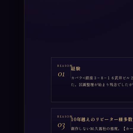
REASON
経験
01
カバラ<銀座３−８−１６武井ビル
た。区画整理が始まり残念でしたが
REASON
10年越えのリピーター様多数
03
創作しないM.久露杜の態度。【カ