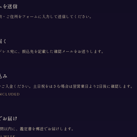
ムを送信
前・ご住所をフォームに入力して送信してください。
届く
ドレス宛に、振込先を記載した確認メールをお送りします。
込み
込）をご入金ください。土日祝をはさむ場合は翌営業日より2日後に確認します。
 INCLUDED
でお届け
週間以内に、鑑定書を郵送でお届けします。
~1 WEEK