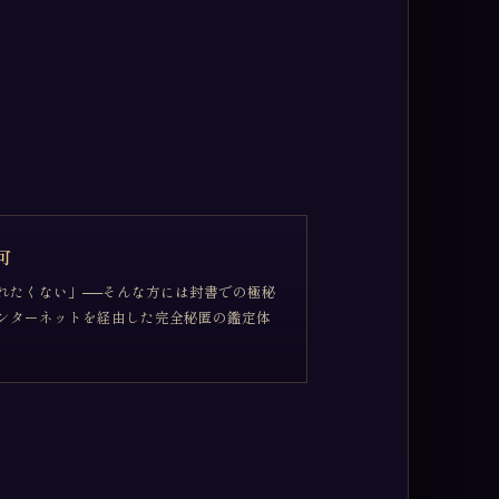
可
れたくない」──そんな方には封書での極秘
ンターネットを経由した完全秘匿の鑑定体