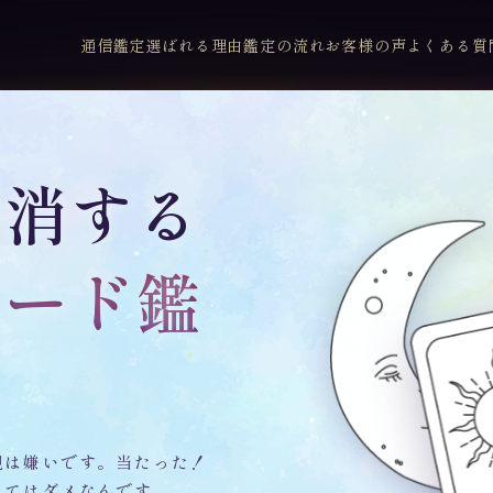
通信鑑定
選ばれる理由
鑑定の流れ
お客様の声
よくある質
解消する
カード鑑
現は嫌いです。当たった！
くてはダメなんです。