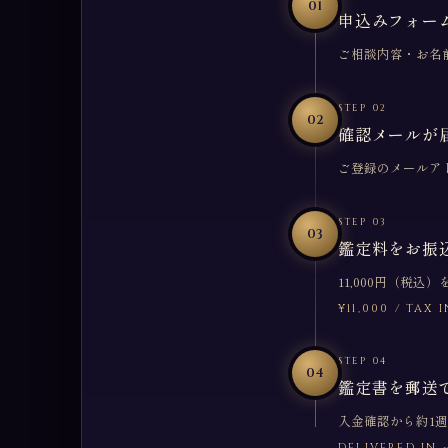
01
申込みフォー
ご相談内容・お名
STEP 02
02
確認メールが
ご登録のメールア
STEP 03
03
鑑定料をお振
11,000円（税
¥11,000 / TAX
STEP 04
04
鑑定書を郵送
入金確認から約1
DELIVERED IN 