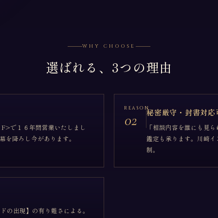
WHY CHOOSE
選ばれる、3つの理由
REASON
秘密厳守・封書対応
02
２F>で１６年間営業いたしまし
「相談内容を誰にも見ら
幕を降ろし今があります。
鑑定も承ります。川崎イ
制。
ードの出現】の有り難さによる。