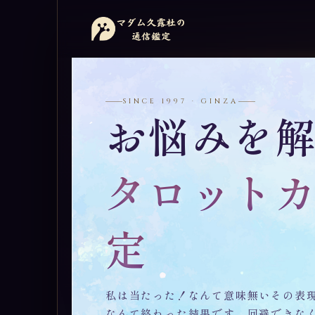
SINCE 1997 · GINZA
お悩みを
タロット
定
私は当たった！なんて意味無いその表
なんて終わった結果です。回避できな